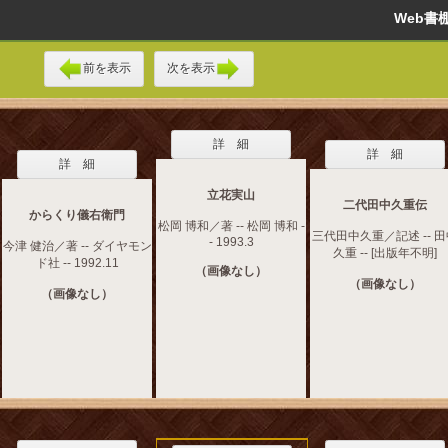
Web
前を表示
次を表示
詳 細
詳 細
詳 細
立花実山
二代田中久重伝
からくり儀右衛門
松岡 博和／著 -- 松岡 博和 -
三代田中久重／記述 -- 
- 1993.3
今津 健治／著 -- ダイヤモン
久重 -- [出版年不明]
ド社 -- 1992.11
（画像なし）
（画像なし）
（画像なし）