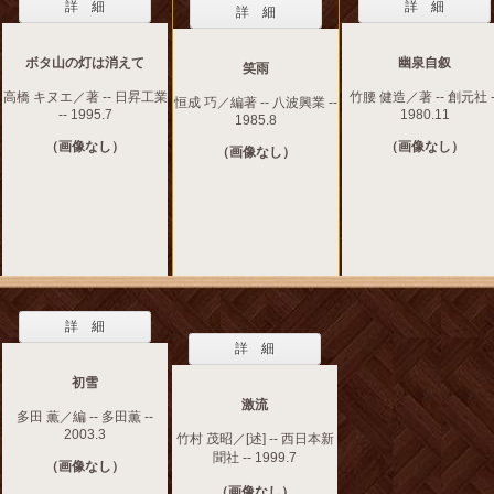
詳 細
詳 細
詳 細
ボタ山の灯は消えて
幽泉自叙
笑雨
高橋 キヌエ／著 -- 日昇工業
竹腰 健造／著 -- 創元社 -
恒成 巧／編著 -- 八波興業 --
-- 1995.7
1980.11
1985.8
（画像なし）
（画像なし）
（画像なし）
詳 細
詳 細
初雪
激流
多田 薫／編 -- 多田薫 --
2003.3
竹村 茂昭／[述] -- 西日本新
聞社 -- 1999.7
（画像なし）
（画像なし）