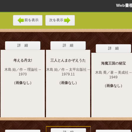
Web
前を表示
次を表示
詳 細
詳 細
詳 細
考える丹太!
三人とんまかぞえうた
海魔王国の秘宝
木島 始／作 -- 理論社 --
木島 始／作 -- 太平出版社 --
木島 喬／著 -- 美成社 --
1970
1979.11
1949
（画像なし）
（画像なし）
（画像なし）