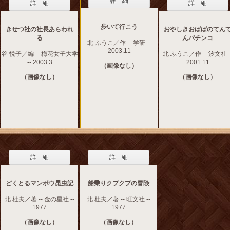
詳 細
詳 細
詳 細
歩いて行こう
きせつ社の社長あらわれ
おやしきおばばのてん
る
んパチンコ
北 ふうこ／作 -- 学研 --
2003.11
谷 悦子／編 -- 梅花女子大学
北 ふうこ／作 -- 汐文社 -
-- 2003.3
2001.11
（画像なし）
（画像なし）
（画像なし）
詳 細
詳 細
どくとるマンボウ昆虫記
船乗りクプクプの冒険
北 杜夫／著 -- 金の星社 --
北 杜夫／著 -- 旺文社 --
1977
1977
（画像なし）
（画像なし）