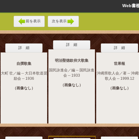
Web
前を表示
次を表示
詳 細
詳 細
詳 細
明治聖徳欽仰大歌集
自撰歌集
世果報
国民詠進会／編 -- 国民詠進
大町 壮／編 -- 大日本歌道奨
沖縄県歌人会／著 -- 沖
会 -- 1933
励会 -- 1936
歌人会 -- 1999.12
（画像なし）
（画像なし）
（画像なし）