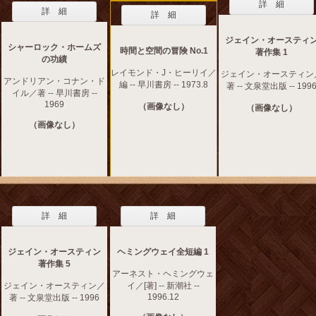
詳 細
詳 細
詳 細
ジェイン・オースティ
シャーロック・ホームズ
時間と空間の冒険 No.1
著作集 1
の功績
レイモンド・J・ヒーリイ／
ジェイン・オースティン
アンドリアン・コナン・ド
編 -- 早川書房 -- 1973.8
著 -- 文泉堂出版 -- 199
イル／著 -- 早川書房 --
1969
（画像なし）
（画像なし）
（画像なし）
詳 細
詳 細
ジェイン・オースティン
ヘミングウェイ全短編 1
著作集 5
アーネスト・ヘミングウェ
ジェイン・オースティン／
イ／[著] -- 新潮社 --
1996.12
著 -- 文泉堂出版 -- 1996