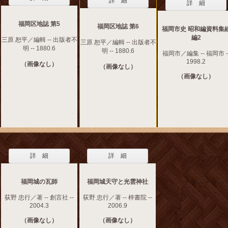
詳 細
詳 細
福岡区地誌 第5
福岡区地誌 第6
福岡市史 昭和編資料集
編2
三原 恕平／編輯 -- 出版者不
三原 恕平／編輯 -- 出版者不
明 -- 1880.6
明 -- 1880.6
福岡市／編集 -- 福岡市 -
1998.2
（画像なし）
（画像なし）
（画像なし）
詳 細
詳 細
福岡城の瓦師
福岡城天守と光雲神社
荻野 忠行／著 -- 創言社 --
荻野 忠行／著 -- 梓書院 --
2004.3
2006.9
（画像なし）
（画像なし）