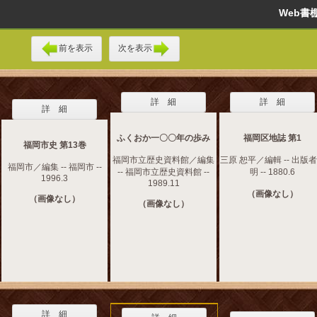
Web
前を表示
次を表示
詳 細
詳 細
詳 細
ふくおか一〇〇年の歩み
福岡区地誌 第1
福岡市史 第13巻
福岡市立歴史資料館／編集
三原 恕平／編輯 -- 出版
福岡市／編集 -- 福岡市 --
-- 福岡市立歴史資料館 --
明 -- 1880.6
1996.3
1989.11
（画像なし）
（画像なし）
（画像なし）
詳 細