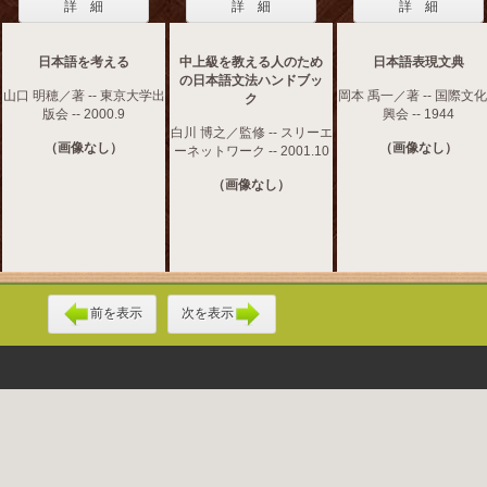
詳 細
詳 細
詳 細
日本語を考える
中上級を教える人のため
日本語表現文典
の日本語文法ハンドブッ
山口 明穂／著 -- 東京大学出
岡本 禹一／著 -- 国際文
ク
版会 -- 2000.9
興会 -- 1944
白川 博之／監修 -- スリーエ
（画像なし）
（画像なし）
ーネットワーク -- 2001.10
（画像なし）
前を表示
次を表示