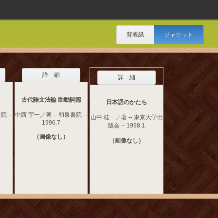
背表紙
ジャケット
詳 細
詳 細
古代語文法論 助動詞篇
日本語のかたち
院 --
中西 宇一／著 -- 和泉書院 --
山中 桂一／著 -- 東京大学出
1996.7
版会 -- 1998.1
（画像なし）
（画像なし）