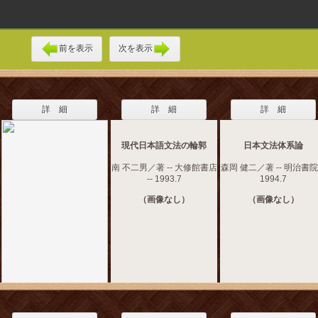
前を表示
次を表示
詳 細
詳 細
詳 細
現代日本語文法の輪郭
日本文法体系論
南 不二男／著 -- 大修館書店
森岡 健二／著 -- 明治書院 
-- 1993.7
1994.7
（画像なし）
（画像なし）