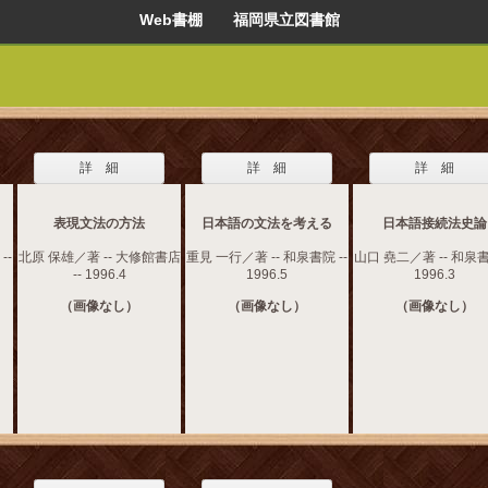
Web書棚 福岡県立図書館
詳 細
詳 細
詳 細
表現文法の方法
日本語の文法を考える
日本語接続法史論
--
北原 保雄／著 -- 大修館書店
重見 一行／著 -- 和泉書院 --
山口 堯二／著 -- 和泉書
-- 1996.4
1996.5
1996.3
（画像なし）
（画像なし）
（画像なし）