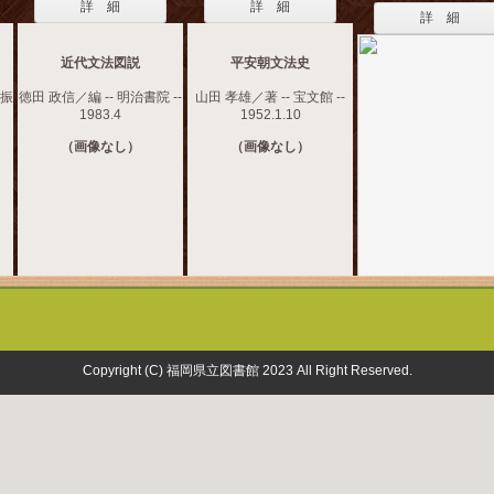
詳 細
詳 細
詳 細
近代文法図説
平安朝文法史
化振
徳田 政信／編 -- 明治書院 --
山田 孝雄／著 -- 宝文館 --
1983.4
1952.1.10
（画像なし）
（画像なし）
Copyright (C) 福岡県立図書館 2023 All Right Reserved.