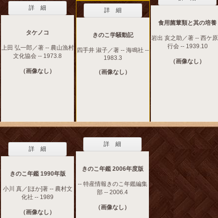
詳 細
詳 細
食用菌蕈類と其の培養
タケノコ
きのこ学騒動記
岩出 亥之助／著 -- 西ケ
行会 -- 1939.10
上田 弘一郎／著 -- 農山漁村
四手井 淑子／著 -- 海鳴社 --
文化協会 -- 1973.8
1983.3
（画像なし）
（画像なし）
（画像なし）
詳 細
詳 細
きのこ年鑑 2006年度版
きのこ年鑑 1990年版
-- 特産情報きのこ年鑑編集
小川 真／[ほか]著 -- 農村文
部 -- 2006.4
化社 -- 1989
（画像なし）
（画像なし）