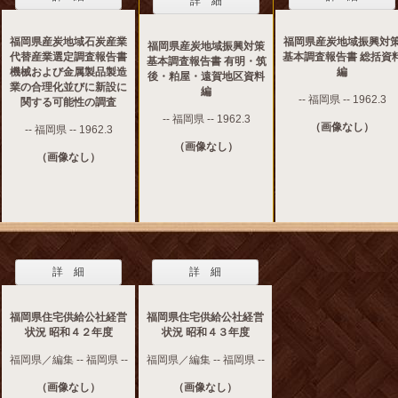
詳 細
福岡県産炭地域石炭産業
福岡県産炭地域振興対
福岡県産炭地域振興対策
代替産業選定調査報告書
基本調査報告書 総括資
基本調査報告書 有明・筑
機械および金属製品製造
編
後・粕屋・遠賀地区資料
業の合理化並びに新設に
編
-- 福岡県 -- 1962.3
関する可能性の調査
-- 福岡県 -- 1962.3
（画像なし）
-- 福岡県 -- 1962.3
（画像なし）
（画像なし）
詳 細
詳 細
福岡県住宅供給公社経営
福岡県住宅供給公社経営
状況 昭和４２年度
状況 昭和４３年度
福岡県／編集 -- 福岡県 --
福岡県／編集 -- 福岡県 --
（画像なし）
（画像なし）