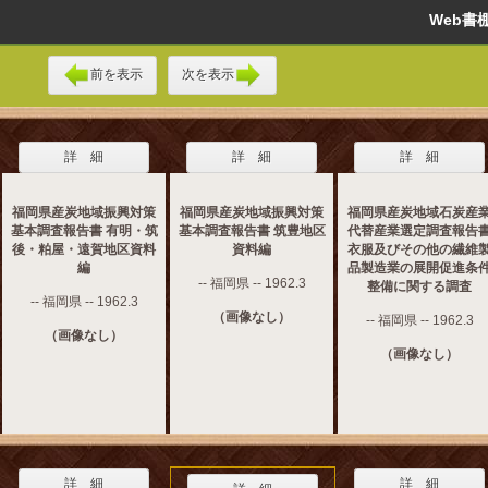
Web
前を表示
次を表示
詳 細
詳 細
詳 細
福岡県産炭地域振興対策
福岡県産炭地域振興対策
福岡県産炭地域石炭産
基本調査報告書 有明・筑
基本調査報告書 筑豊地区
代替産業選定調査報告
後・粕屋・遠賀地区資料
資料編
衣服及びその他の繊維
編
品製造業の展開促進条
-- 福岡県 -- 1962.3
整備に関する調査
-- 福岡県 -- 1962.3
（画像なし）
-- 福岡県 -- 1962.3
（画像なし）
（画像なし）
詳 細
詳 細