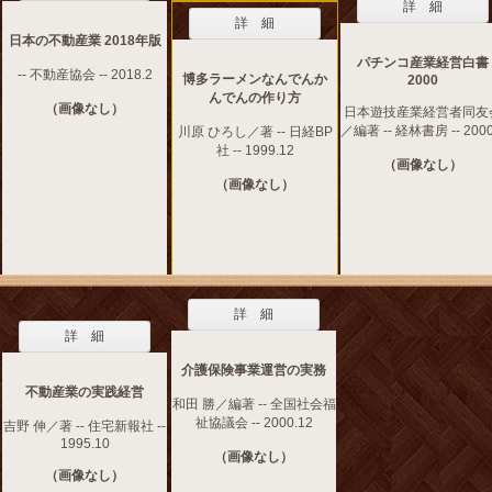
詳 細
詳 細
日本の不動産業 2018年版
パチンコ産業経営白書
-- 不動産協会 -- 2018.2
博多ラーメンなんでんか
2000
んでんの作り方
（画像なし）
日本遊技産業経営者同友
／編著 -- 経林書房 -- 2000
川原 ひろし／著 -- 日経BP
社 -- 1999.12
（画像なし）
（画像なし）
詳 細
詳 細
介護保険事業運営の実務
不動産業の実践経営
和田 勝／編著 -- 全国社会福
祉協議会 -- 2000.12
吉野 伸／著 -- 住宅新報社 --
1995.10
（画像なし）
（画像なし）