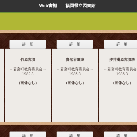
Web書棚 福岡県立図書館
詳 細
詳 細
詳 細
竹原古墳
貴船谷遺跡
汐井掛原古墳群
-- 若宮町教育委員会 --
-- 若宮町教育委員会 --
-- 若宮町教育委員会 
1982.3
1986.3
1986.3
（画像なし）
（画像なし）
（画像なし）
詳 細
詳 細
詳 細