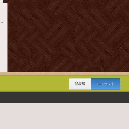
--
背表紙
ジャケット