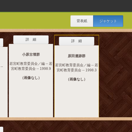
背表紙
ジャケット
詳 細
詳 細
小原古墳群
原田遺跡群
若宮町教育委員会／編 -- 若
若宮町教育委員会／編 -- 若
--
宮町教育委員会 -- 1998.9
宮町教育委員会 -- 1998.3
（画像なし）
（画像なし）