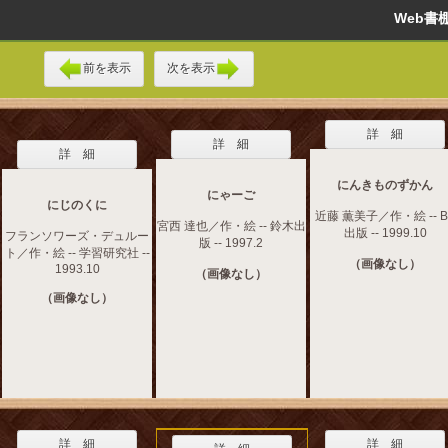
Web
前を表示
次を表示
詳 細
詳 細
詳 細
にんきものずかん
にゃーご
にじのくに
近藤 薫美子／作・絵 -- B
宮西 達也／作・絵 -- 鈴木出
出版 -- 1999.10
フランソワーズ・デュルー
版 -- 1997.2
ト／作・絵 -- 学習研究社 --
（画像なし）
1993.10
（画像なし）
（画像なし）
詳 細
詳 細