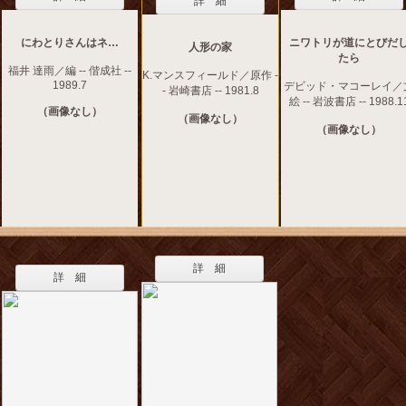
詳 細
にわとりさんはネ…
ニワトリが道にとびだ
人形の家
たら
福井 達雨／編 -- 偕成社 --
K.マンスフィールド／原作 -
1989.7
デビッド・マコーレイ／
- 岩崎書店 -- 1981.8
絵 -- 岩波書店 -- 1988.1
（画像なし）
（画像なし）
（画像なし）
詳 細
詳 細