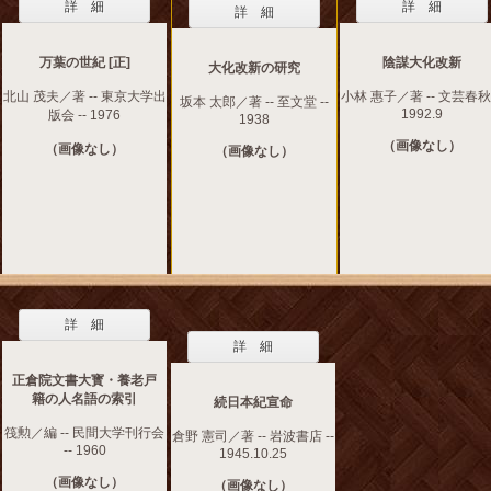
詳 細
詳 細
詳 細
万葉の世紀 [正]
陰謀大化改新
大化改新の研究
北山 茂夫／著 -- 東京大学出
小林 惠子／著 -- 文芸春秋 
坂本 太郎／著 -- 至文堂 --
1992.9
版会 -- 1976
1938
（画像なし）
（画像なし）
（画像なし）
詳 細
詳 細
正倉院文書大寳・養老戸
籍の人名語の索引
続日本紀宣命
筏勲／編 -- 民間大学刊行会
倉野 憲司／著 -- 岩波書店 --
-- 1960
1945.10.25
（画像なし）
（画像なし）