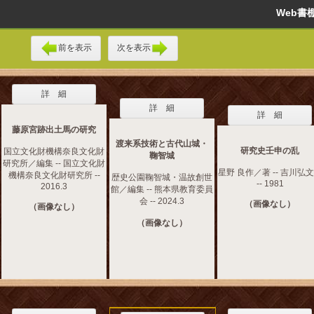
Web
前を表示
次を表示
詳 細
詳 細
詳 細
藤原宮跡出土馬の研究
渡来系技術と古代山城・
研究史壬申の乱
国立文化財機構奈良文化財
鞠智城
研究所／編集 -- 国立文化財
星野 良作／著 -- 吉川弘
機構奈良文化財研究所 --
歴史公園鞠智城・温故創世
-- 1981
2016.3
館／編集 -- 熊本県教育委員
会 -- 2024.3
（画像なし）
（画像なし）
（画像なし）