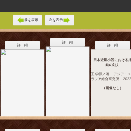
前を表示
次を表示
詳 細
詳 細
詳 細
日本近世小説における
絵の効力
王 学鵬／著 -- アジア・
ラシア総合研究所 -- 2022
（画像なし）