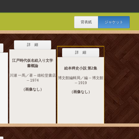
背表紙
ジャケット
詳 細
詳 細
江戸時代仮名絵入り文学
書概論
絵本稗史小説 第2集
川瀬 一馬／著 -- 雄松堂書店
博文館編輯局／編 -- 博文館
-- 1974
-- 1919
（画像なし）
（画像なし）