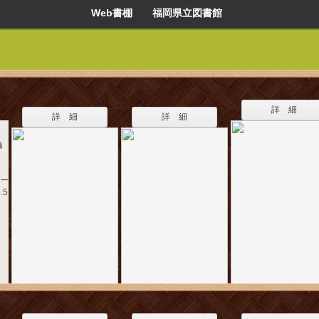
Web書棚 福岡県立図書館
詳 細
詳 細
詳 細
挿
ユー
.5