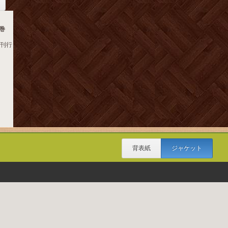
巻
著刊行
背表紙
ジャケット