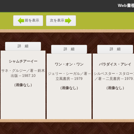
Web
前を表示
次を表示
詳 細
詳 細
詳 細
シャムチアーイー
ワン・オン・ワン
パラダイス・アレイ
サネ・グルジー／著 -- 鈴木
ジェリー・シーガル／著 --
シルベスター・スタロー
出版 -- 1987.10
立風書房 -- 1979
／著 -- 二見書房 -- 1979.
（画像なし）
（画像なし）
（画像なし）