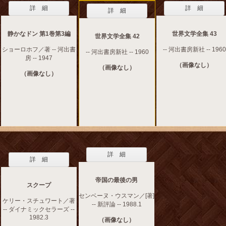
詳 細
詳 細
詳 細
静かなドン 第1巻第3編
世界文学全集 43
世界文学全集 42
ショーロホフ／著 -- 河出書
-- 河出書房新社 -- 1960
-- 河出書房新社 -- 1960
房 -- 1947
（画像なし）
（画像なし）
（画像なし）
詳 細
詳 細
帝国の最後の男
スクープ
センベーヌ・ウスマン／[著]
ケリー・スチュワート／著
-- 新評論 -- 1988.1
-- ダイナミックセラーズ --
1982.3
（画像なし）