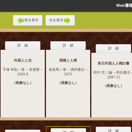
Web
前を表示
次を表示
詳 細
詳 細
詳 細
外国人と法
国籍と人権
来日外国人人権白書
手塚 和彰／著 -- 有斐閣 --
崔昌華／著 -- 酒井書店 --
田中 宏／編 -- 明石書店 -
2005.8
1975
1997.11
（画像なし）
（画像なし）
（画像なし）
詳 細