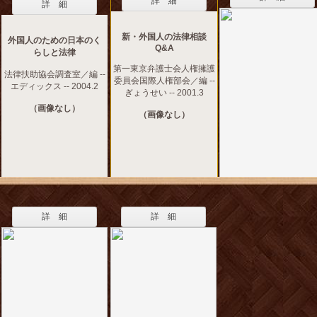
詳 細
詳 細
新・外国人の法律相談
外国人のための日本のく
Q&A
らしと法律
第一東京弁護士会人権擁護
法律扶助協会調査室／編 --
委員会国際人権部会／編 --
エディックス -- 2004.2
ぎょうせい -- 2001.3
（画像なし）
（画像なし）
詳 細
詳 細