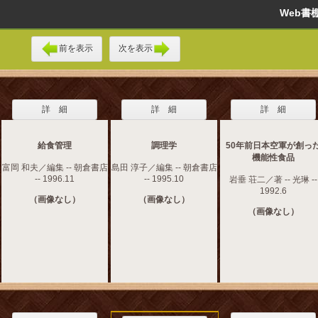
Web
前を表示
次を表示
詳 細
詳 細
詳 細
給食管理
調理学
50年前日本空軍が創っ
機能性食品
富岡 和夫／編集 -- 朝倉書店
島田 淳子／編集 -- 朝倉書店
-- 1996.11
-- 1995.10
岩垂 荘二／著 -- 光琳 --
1992.6
（画像なし）
（画像なし）
（画像なし）