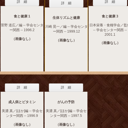
詳 細
詳 細
詳 細
食と健康 1
食と健康 3
生体リズムと健康
菅野 道広／編 -- 学会センタ
日本栄養・食糧学会／監
川崎 晃一／編 -- 学会センタ
ー関西 -- 1996.2
-- 学会センター関西 --
ー関西 -- 1999.12
2001.1
（画像なし）
（画像なし）
（画像なし）
詳 細
詳 細
成人病とビタミン
がんの予防
美濃 真／[ほか]編 -- 学会セ
美濃 真／[ほか]編 -- 学会セ
ンター関西 -- 1996.9
ンター関西 -- 1997.5
（画像なし）
（画像なし）