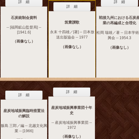
詳 細
詳 細
詳 細
石炭統制会資料
戦後九州における石炭
筑豊讃歌
業の再編成と合理化
-- [福岡鉱山監督局] --
永末 十四雄／[著] -- 日本放
[1941.6]
松岡 瑞雄／著 -- 日本学
送出版協会 -- 1977
興会 -- 1954.3
（画像なし）
（画像なし）
（画像なし）
詳 細
詳 細
産炭地域振興事業団十年
産炭地域振興臨時措置法
史
の解説
-- 産炭地域振興事業団 --
飯島 三郎／編 -- 北越文化興
1972
業 -- [1966]
（画像なし）