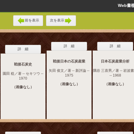
Web
前を表示
次を表示
詳 細
詳 細
詳 細
戦後日本の石炭産業
日本石炭産業分析
戦後石炭史
矢田 俊文／著 -- 新評論 --
隅谷 三喜男／著 -- 岩波
園田 稔／著 -- セキツウ --
1975
-- 1968
1970
（画像なし）
（画像なし）
（画像なし）