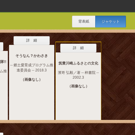
背表紙
ジャケット
詳 細
詳 細
そうなん？かわさき
!!
筑豊川崎ふるさとの文化
-- 郷土愛育成プログラム推
進委員会 -- 2018.3
ラム推
濱嵜 弘毅／著 -- 梓書院 --
3
2002.3
（画像なし）
（画像なし）