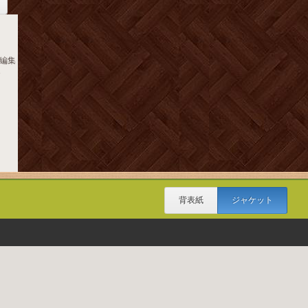
編集
3
背表紙
ジャケット