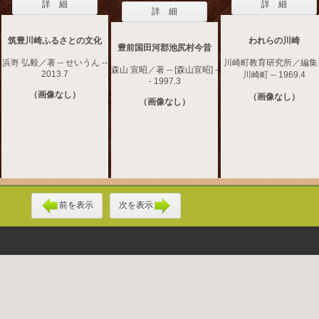
詳 細
詳 細
詳 細
筑豊川崎ふるさとの文化
われらの川崎
豊前国田河郡池尻村今昔
浜嵜 弘毅／著 -- せいうん --
川崎町教育研究所／編集 -
森山 宣昭／著 -- [森山宣昭] -
2013.7
川崎町 -- 1969.4
- 1997.3
（画像なし）
（画像なし）
（画像なし）
前を表示
次を表示