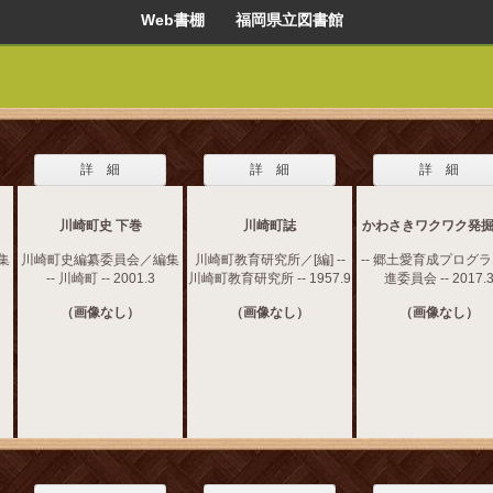
Web書棚 福岡県立図書館
詳 細
詳 細
詳 細
川崎町史 下巻
川崎町誌
かわさきワクワク発掘隊
集
川崎町史編纂委員会／編集
川崎町教育研究所／[編] --
-- 郷土愛育成プログ
-- 川崎町 -- 2001.3
川崎町教育研究所 -- 1957.9
進委員会 -- 2017.
（画像なし）
（画像なし）
（画像なし）