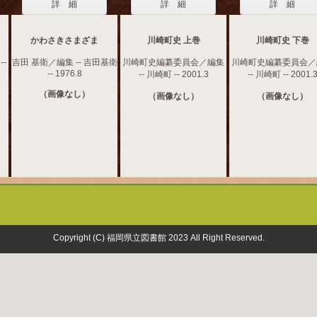
詳 細
詳 細
詳 細
かわさきさまざま
川崎町史 上巻
川崎町史 下巻
-
吉田 基衛／編集 -- 吉田基衛
川崎町史編纂委員会／編集
川崎町史編纂委員会／
-- 1976.8
-- 川崎町 -- 2001.3
-- 川崎町 -- 2001.
（画像なし）
（画像なし）
（画像なし）
Copyright (C) 福岡県立図書館 2023 All Right Reserved.