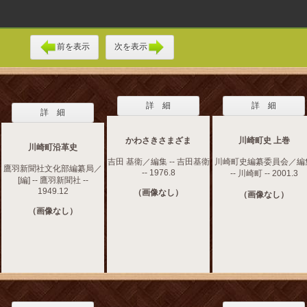
前を表示
次を表示
詳 細
詳 細
詳 細
かわさきさまざま
川崎町史 上巻
川崎町沿革史
吉田 基衛／編集 -- 吉田基衛
川崎町史編纂委員会／編
鷹羽新聞社文化部編纂局／
-- 1976.8
-- 川崎町 -- 2001.3
[編] -- 鷹羽新聞社 --
1949.12
（画像なし）
（画像なし）
（画像なし）