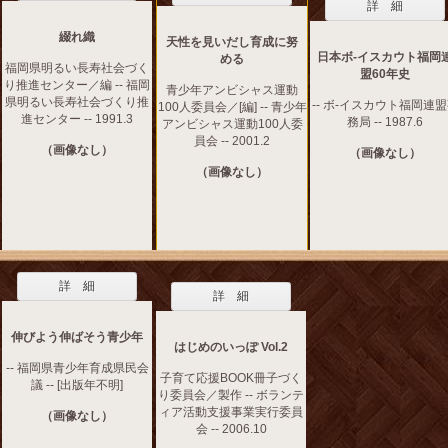
詳 細
綴れ織
天性を見いだし育成に努
日本ボ-イスカウト福岡
める
福岡県明るい長寿社会づく
盟60年史
り推進センター／編 -- 福岡
青少年アンビシャス運動
県明るい長寿社会づくり推
-- ボ-イスカウト福岡連
100人委員会／[編] -- 青少年
進センター -- 1991.3
務局 -- 1987.6
アンビシャス運動100人委
員会 -- 2001.2
（画像なし）
（画像なし）
（画像なし）
詳 細
詳 細
伸びよう伸ばそう青少年
はじめのいっぽ Vol.2
-- 福岡県青少年育成県民会
子育て応援BOOK冊子づく
議 -- [出版年不明]
り委員会／製作 -- ボランテ
ィア活動支援事業実行委員
（画像なし）
会 -- 2006.10