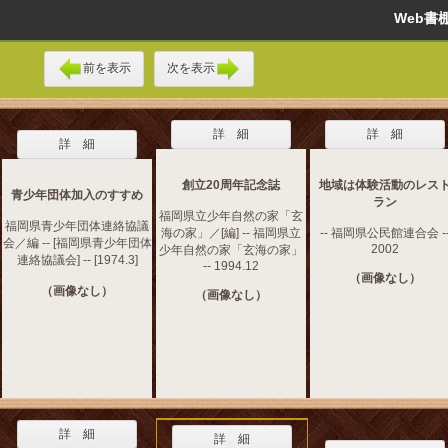
Web
前を表示
次を表示
詳 細
詳 細
詳 細
創立20周年記念誌
地域は体験活動のレス
青少年団体加入のすすめ
ラン
福岡県立少年自然の家「玄
福岡県青少年団体連絡協議
海の家」／[編] -- 福岡県立
-- 福岡県公民館連合会 -
会／編 -- [福岡県青少年団体
2002
少年自然の家「玄海の家」
連絡協議会] -- [1974.3]
-- 1994.12
（画像なし）
（画像なし）
（画像なし）
詳 細
詳 細