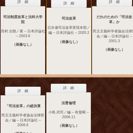
詳 細
詳 細
詳 細
司法制度改革と法科大学
だれのための「司法改
司法改革
院
革」か
日弁連司法改革実現本部／
田村 次朗／著 -- 日本評論社
民主主義科学者協会法律
編 -- 日本評論社 -- 2005.2
-- 2003.6
会／編 -- 日本評論社 --
2001.3
（画像なし）
（画像なし）
（画像なし）
詳 細
詳 細
法曹倫理
「司法改革」の総決算
小島 武司／編 -- 有斐閣 --
民主主義科学者協会法律部
2006.11
会／編 -- 日本評論社 --
2006.6
（画像なし）