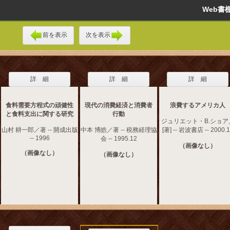
Web
前を表示
次を表示
詳 細
詳 細
詳 細
食料需要方程式の頑健性
現代の消費経済と消費者
浪費するアメリカ人
と食料支出に関する研究
行動
ジュリエット・B.ショア
山村 耕一郎／著 -- 開成出版
中本 博皓／著 -- 税務経理協
[著] -- 岩波書店 -- 2000.
-- 1996
会 -- 1995.12
（画像なし）
（画像なし）
（画像なし）