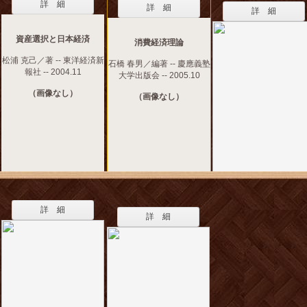
詳 細
詳 細
詳 細
資産選択と日本経済
消費経済理論
松浦 克己／著 -- 東洋経済新
石橋 春男／編著 -- 慶應義塾
報社 -- 2004.11
大学出版会 -- 2005.10
（画像なし）
（画像なし）
詳 細
詳 細