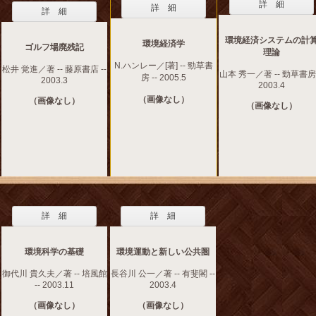
詳 細
詳 細
詳 細
環境経済システムの計
環境経済学
ゴルフ場廃残記
理論
N.ハンレー／[著] -- 勁草書
松井 覚進／著 -- 藤原書店 --
山本 秀一／著 -- 勁草書房 
房 -- 2005.5
2003.3
2003.4
（画像なし）
（画像なし）
（画像なし）
詳 細
詳 細
環境科学の基礎
環境運動と新しい公共圏
御代川 貴久夫／著 -- 培風館
長谷川 公一／著 -- 有斐閣 --
-- 2003.11
2003.4
（画像なし）
（画像なし）