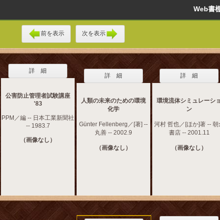
Web
前を表示
次を表示
詳 細
詳 細
詳 細
公害防止管理者試験講座
人類の未来のための環境
環境流体シミュレーシ
'83
化学
ン
PPM／編 -- 日本工業新聞社
Günter Fellenberg／[著] --
河村 哲也／[ほか]著 -- 
-- 1983.7
丸善 -- 2002.9
書店 -- 2001.11
（画像なし）
（画像なし）
（画像なし）