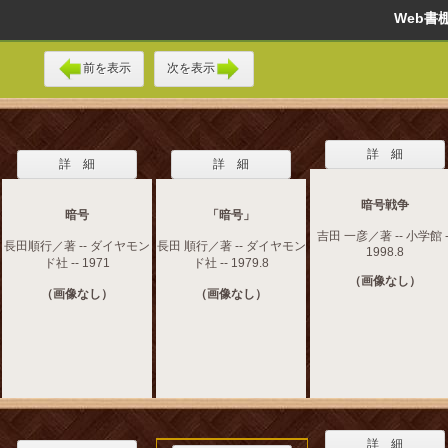
Web
前を表示
次を表示
詳 細
詳 細
詳 細
暗号戦争
暗号
「暗号」
吉田 一彦／著 -- 小学館 -
長田順行／著 -- ダイヤモン
長田 順行／著 -- ダイヤモン
1998.8
ド社 -- 1971
ド社 -- 1979.8
（画像なし）
（画像なし）
（画像なし）
詳 細