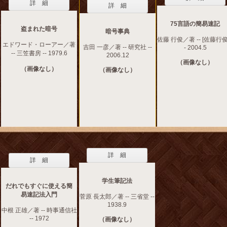
詳 細
詳 細
75言語の簡易速記
盗まれた暗号
暗号事典
佐藤 行俊／著 -- [佐藤行俊]
エドワード・ローアー／著
吉田 一彦／著 -- 研究社 --
- 2004.5
-- 三笠書房 -- 1979.6
2006.12
（画像なし）
（画像なし）
（画像なし）
詳 細
詳 細
学生筆記法
だれでもすぐに使える簡
易速記法入門
菅原 長太郎／著 -- 三省堂 --
1938.9
中根 正雄／著 -- 時事通信社
-- 1972
（画像なし）