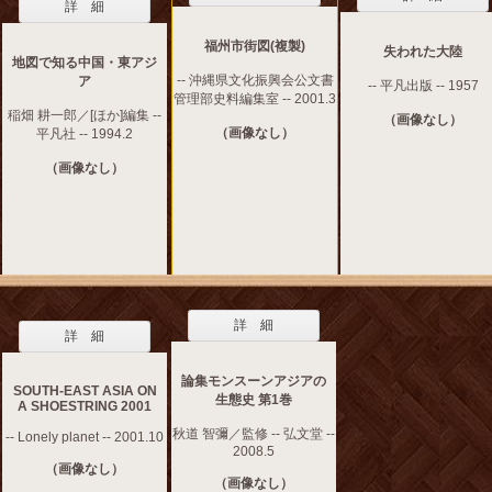
詳 細
福州市街図(複製)
失われた大陸
地図で知る中国・東アジ
-- 沖縄県文化振興会公文書
ア
-- 平凡出版 -- 1957
管理部史料編集室 -- 2001.3
稲畑 耕一郎／[ほか]編集 --
（画像なし）
（画像なし）
平凡社 -- 1994.2
（画像なし）
詳 細
詳 細
論集モンスーンアジアの
SOUTH-EAST ASIA ON
生態史 第1巻
A SHOESTRING 2001
秋道 智彌／監修 -- 弘文堂 --
-- Lonely planet -- 2001.10
2008.5
（画像なし）
（画像なし）