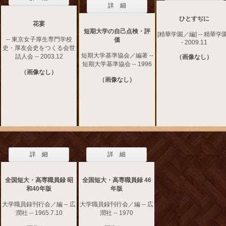
詳 細
ひとすぢに
花宴
短期大学の自己点検・評
[精華学園／編] -- 精華学園
-- 東京女子厚生専門学校
価
- 2009.11
史・厚友会史をつくる会世
短期大学基準協会／編著 --
話人会 -- 2003.12
（画像なし）
短期大学基準協会 -- 1996
（画像なし）
（画像なし）
詳 細
詳 細
全国短大・高専職員録 昭
全国短大・高専職員録 46
和40年版
年版
大学職員録刊行会／編 -- 広
大学職員録刊行会／編 -- 広
潤社 -- 1965.7.10
潤社 -- 1970