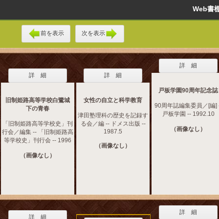
Web
前を表示
次を表示
詳 細
詳 細
詳 細
戸板学園90周年記念誌
旧制姫路高等学校白鷺城
女性の自立と科学教育
90周年誌編集委員／[編] -
下の青春
戸板学園 -- 1992.10
津田塾理科の歴史を記録す
「旧制姫路高等学校史」刊
る会／編 -- ドメス出版 --
（画像なし）
1987.5
行会／編集 -- 「旧制姫路高
等学校史」刊行会 -- 1996
（画像なし）
（画像なし）
詳 細
詳 細