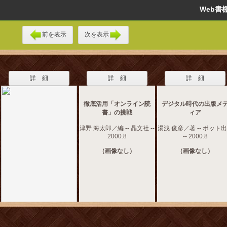
Web
前を表示
次を表示
詳 細
詳 細
詳 細
徹底活用「オンライン読
デジタル時代の出版メ
書」の挑戦
ィア
津野 海太郎／編 -- 晶文社 --
湯浅 俊彦／著 -- ポット
2000.8
-- 2000.8
（画像なし）
（画像なし）