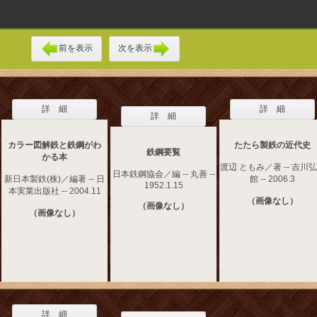
前を表示
次を表示
詳 細
詳 細
詳 細
カラー図解鉄と鉄鋼がわ
たたら製鉄の近代史
鉄鋼要覧
かる本
渡辺 ともみ／著 -- 吉川
日本鉄鋼協会／編 -- 丸善 --
新日本製鉄(株)／編著 -- 日
館 -- 2006.3
1952.1.15
本実業出版社 -- 2004.11
（画像なし）
（画像なし）
（画像なし）
詳 細