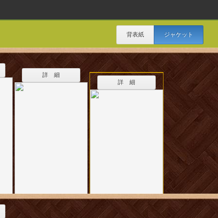
背表紙
ジャケット
詳 細
詳 細