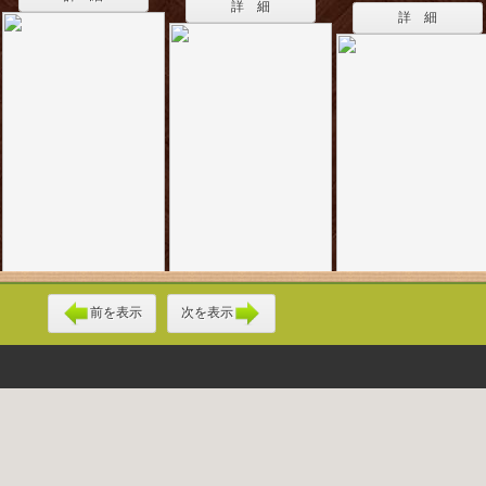
詳 細
詳 細
前を表示
次を表示