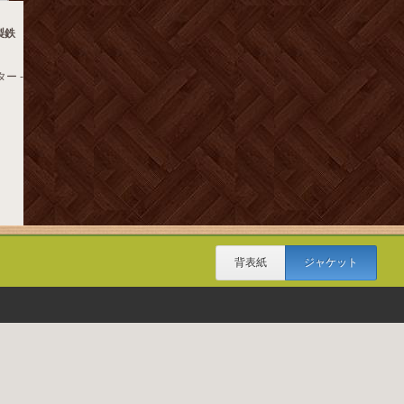
製鉄
ー -
背表紙
ジャケット