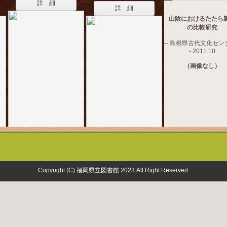
詳 細
詳 細
山陰におけるたたら
の比較研究
-- 島根県古代文化センタ
- 2011.10
（画像なし）
Copyright (C) 福岡県立図書館 2023 All Right Reserved.