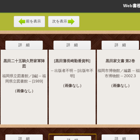
Web
前を表示
次を表示
詳 細
詳 細
詳 細
黒田二十五騎久野家軍陣
[黒田藩長崎勤番資料]
黒田家文書 第2巻
図
-- 出版者不明 -- [出版年不
福岡市博物館／編纂 -- 
福岡県立図書館／[編] -- 福
明]
市博物館 -- 2002.3
岡県立図書館 -- [1989]
（画像なし）
（画像なし）
（画像なし）
詳 細
詳 細