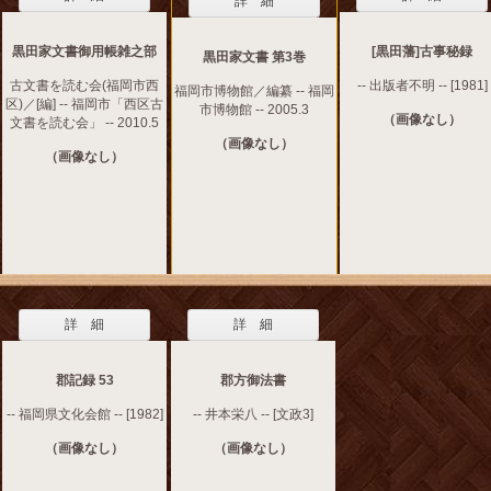
詳 細
黒田家文書御用帳雑之部
[黒田藩]古事秘録
黒田家文書 第3巻
古文書を読む会(福岡市西
-- 出版者不明 -- [1981]
福岡市博物館／編纂 -- 福岡
区)／[編] -- 福岡市「西区古
市博物館 -- 2005.3
（画像なし）
文書を読む会」 -- 2010.5
（画像なし）
（画像なし）
詳 細
詳 細
郡記録 53
郡方御法書
-- 福岡県文化会館 -- [1982]
-- 井本栄八 -- [文政3]
（画像なし）
（画像なし）