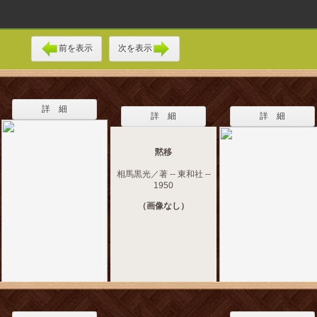
前を表示
次を表示
詳 細
詳 細
詳 細
黙移
相馬黒光／著 -- 東和社 --
1950
（画像なし）