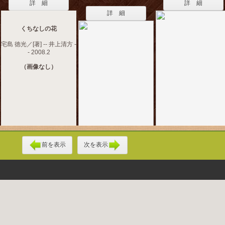
詳 細
詳 細
詳 細
くちなしの花
宅島 徳光／[著] -- 井上清方 -
- 2008.2
（画像なし）
前を表示
次を表示