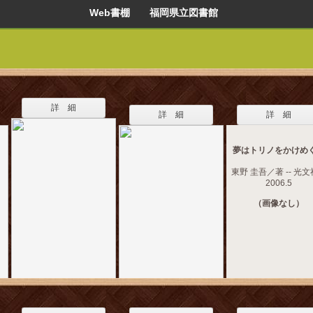
Web書棚 福岡県立図書館
詳 細
詳 細
詳 細
夢はトリノをかけめ
東野 圭吾／著 -- 光文社
2006.5
（画像なし）