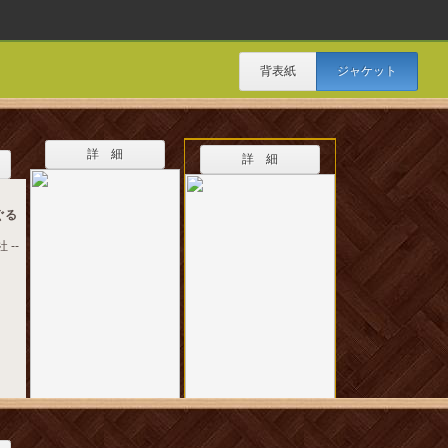
背表紙
ジャケット
詳 細
詳 細
ぐる
 --