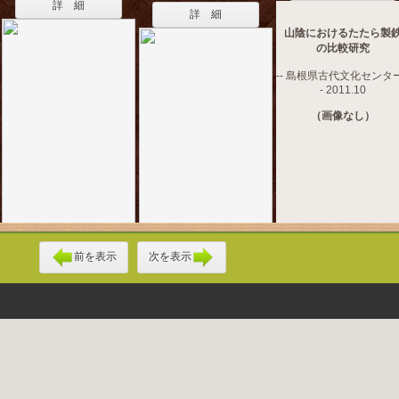
詳 細
詳 細
山陰におけるたたら製
の比較研究
-- 島根県古代文化センター
- 2011.10
（画像なし）
前を表示
次を表示