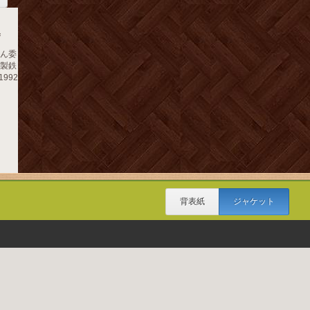
集
さん委
本製鉄
992
背表紙
ジャケット