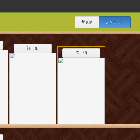
背表紙
ジャケット
詳 細
詳 細