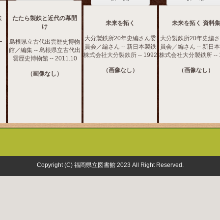
鉄
たたら製鉄と近代の幕開
未来を拓く
未来を拓く 資料
け
大分製鉄所20年史編さん委
大分製鉄所20年史編
 -
島根県立古代出雲歴史博物
員会／編さん -- 新日本製鉄
員会／編さん -- 新日
館／編集 -- 島根県立古代出
株式会社大分製鉄所 -- 1992
株式会社大分製鉄所 -- 1
雲歴史博物館 -- 2011.10
（画像なし）
（画像なし）
（画像なし）
Copyright (C) 福岡県立図書館 2023 All Right Reserved.