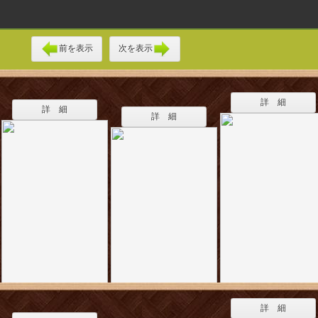
前を表示
次を表示
詳 細
詳 細
詳 細
詳 細