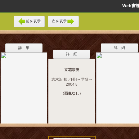
Web
前を表示
次を表示
詳 細
詳 細
詳 細
立花宗茂
志木沢 郁／[著] -- 学研 --
2004.8
（画像なし）