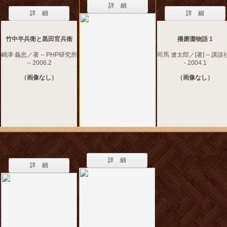
詳 細
詳 細
詳 細
竹中半兵衛と黒田官兵衛
播磨灘物語 1
嶋津 義忠／著 -- PHP研究所
司馬 遼太郎／[著] -- 講談社
-- 2006.2
- 2004.1
（画像なし）
（画像なし）
詳 細
詳 細