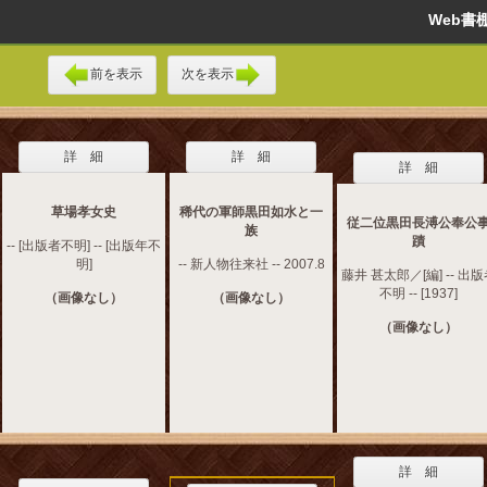
Web
前を表示
次を表示
詳 細
詳 細
詳 細
草場孝女史
稀代の軍師黒田如水と一
従二位黒田長溥公奉公
族
蹟
-- [出版者不明] -- [出版年不
明]
-- 新人物往来社 -- 2007.8
藤井 甚太郎／[編] -- 出
不明 -- [1937]
（画像なし）
（画像なし）
（画像なし）
詳 細