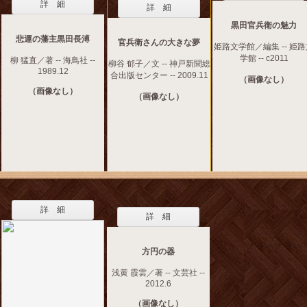
詳 細
詳 細
黒田官兵衛の魅力
悲運の藩主黒田長溥
官兵衛さんの大きな夢
姫路文学館／編集 -- 姫
学館 -- c2011
柳 猛直／著 -- 海鳥社 --
柳谷 郁子／文 -- 神戸新聞総
1989.12
合出版センター -- 2009.11
（画像なし）
（画像なし）
（画像なし）
詳 細
詳 細
方円の器
浅黄 霞雲／著 -- 文芸社 --
2012.6
（画像なし）