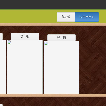
背表紙
ジャケット
詳 細
詳 細