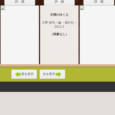
詳 細
詳 細
詳 細
主権のゆくえ
大野 達司／編 -- 風行社 --
2011.3
（画像なし）
前を表示
次を表示