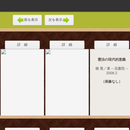
前を表示
次を表示
詳 細
詳 細
詳 細
憲法の現代的意義
榎 透／著 -- 花書院 --
2008.2
（画像なし）