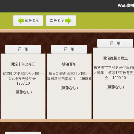
Web
前を表示
次を表示
詳 細
詳 細
詳 細
明治維新と郷土
明治十年と今日
明治百年
筑紫野市立歴史民俗資料
／編集 -- 筑紫野市教育
福岡地方史談話会／[編] --
毎日新聞西部本社／[編] --
会 -- 1990.10
福岡地方史談話会 --
毎日新聞西部本社 -- 1968.9
1967.10
（画像なし）
（画像なし）
（画像なし）