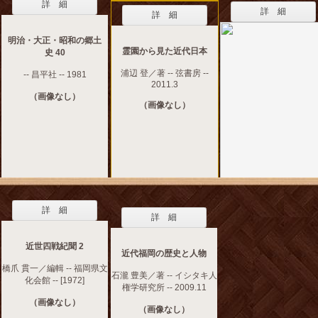
詳 細
詳 細
詳 細
明治・大正・昭和の郷土
霊園から見た近代日本
史 40
浦辺 登／著 -- 弦書房 --
-- 昌平社 -- 1981
2011.3
（画像なし）
（画像なし）
詳 細
詳 細
近世四戦紀聞 2
近代福岡の歴史と人物
橋爪 貫一／編輯 -- 福岡県文
石瀧 豊美／著 -- イシタキ人
化会館 -- [1972]
権学研究所 -- 2009.11
（画像なし）
（画像なし）