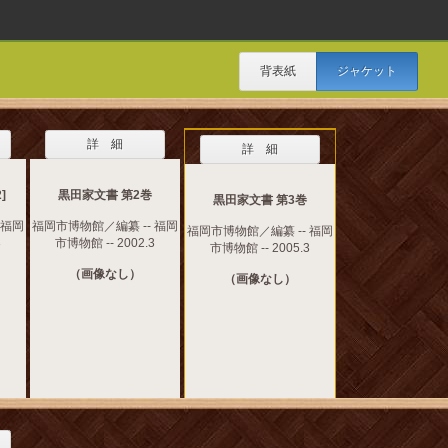
背表紙
ジャケット
詳 細
詳 細
]
黒田家文書 第2巻
黒田家文書 第3巻
 福岡
福岡市博物館／編纂 -- 福岡
福岡市博物館／編纂 -- 福岡
3
市博物館 -- 2002.3
市博物館 -- 2005.3
（画像なし）
（画像なし）