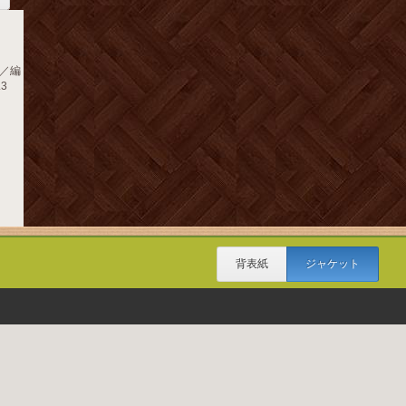
／編
.3
背表紙
ジャケット