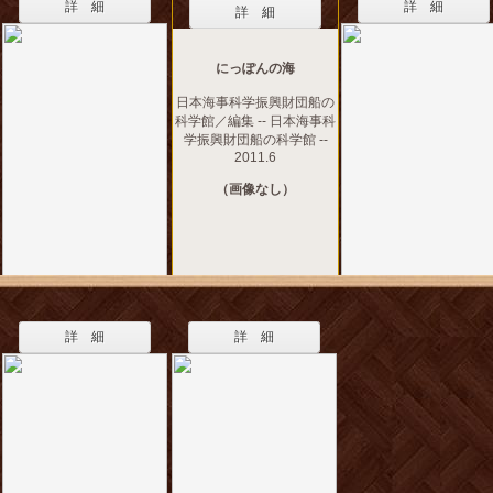
詳 細
詳 細
詳 細
にっぽんの海
日本海事科学振興財団船の
科学館／編集 -- 日本海事科
学振興財団船の科学館 --
2011.6
（画像なし）
詳 細
詳 細