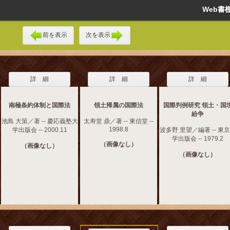
Web
前を表示
次を表示
詳 細
詳 細
詳 細
南極条約体制と国際法
領土帰属の国際法
国際判例研究 領土・国
紛争
池島 大策／著 -- 慶応義塾大
太寿堂 鼎／著 -- 東信堂 --
1998.8
学出版会 -- 2000.11
波多野 里望／編著 -- 東
学出版会 -- 1979.2
（画像なし）
（画像なし）
（画像なし）