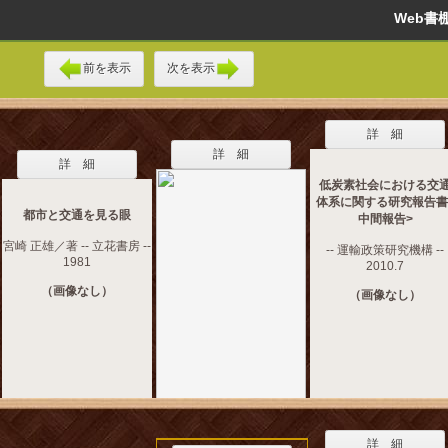
Web
前を表示
次を表示
詳 細
詳 細
詳 細
低炭素社会における交
体系に関する研究報告書
都市と交通を見る眼
中間報告>
宮崎 正雄／著 -- 立花書房 --
-- 運輸政策研究機構 --
1981
2010.7
（画像なし）
（画像なし）
詳 細