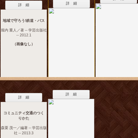
詳 細
詳 細
地域で守ろう!鉄道・バス
堀内 重人／著 -- 学芸出版社
-- 2012.1
（画像なし）
詳 細
詳 細
コミュニティ交通のつく
りかた
森栗 茂一／編著 -- 学芸出版
社 -- 2013.3