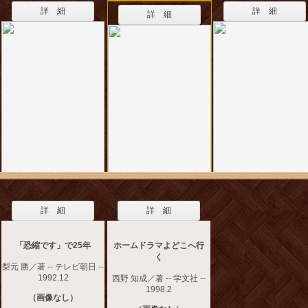
詳 細
詳 細
詳 細
詳 細
詳 細
「恐縮です」で25年
ホームドラマよどこへ行
く
梨元 勝／著 -- テレビ朝日 --
1992.12
西野 知成／著 -- 学文社 --
1998.2
（画像なし）