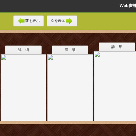
Web
前を表示
次を表示
詳 細
詳 細
詳 細