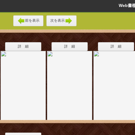
Web
前を表示
次を表示
詳 細
詳 細
詳 細