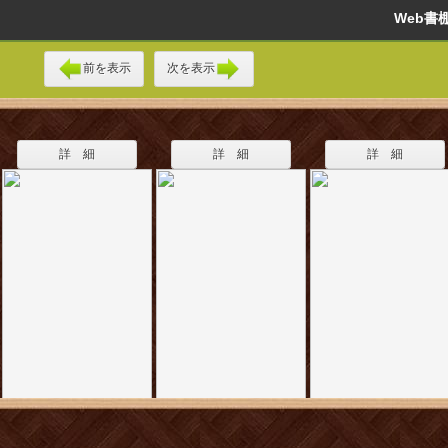
Web
前を表示
次を表示
詳 細
詳 細
詳 細