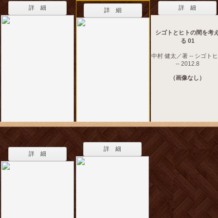
詳 細
詳 細
詳 細
シゴトとヒトの間を考
る 01
中村 健太／著 -- シゴト
-- 2012.8
（画像なし）
詳 細
詳 細