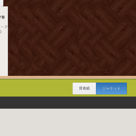
7巻
- ク
0
背表紙
ジャケット