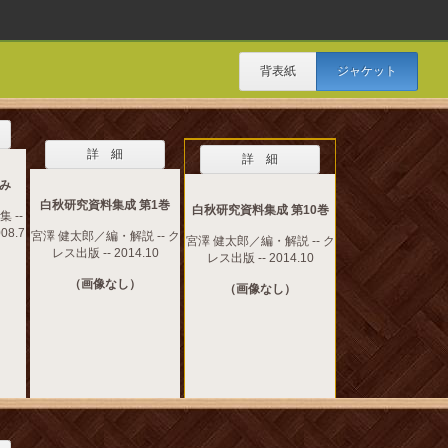
背表紙
ジャケット
詳 細
詳 細
み
白秋研究資料集成 第1巻
白秋研究資料集成 第10巻
 --
08.7
宮澤 健太郎／編・解説 -- ク
宮澤 健太郎／編・解説 -- ク
レス出版 -- 2014.10
レス出版 -- 2014.10
（画像なし）
（画像なし）