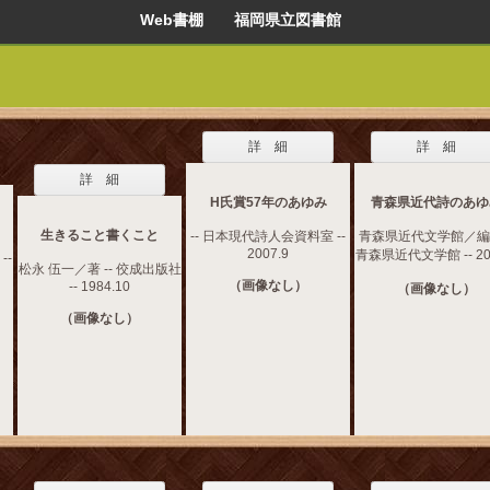
Web書棚 福岡県立図書館
詳 細
詳 細
詳 細
H氏賞57年のあゆみ
青森県近代詩のあゆ
生きること書くこと
-- 日本現代詩人会資料室 --
青森県近代文学館／編集
2007.9
青森県近代文学館 -- 20
--
松永 伍一／著 -- 佼成出版社
（画像なし）
-- 1984.10
（画像なし）
（画像なし）