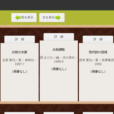
前を表示
次を表示
詳 細
詳 細
詳 細
白秋讃歌
白秋の水脈
現代詩の流域
調 まどか／編 -- 水の原社 --
北原 東代／著 -- 春秋社 --
壺井 繁治／著 -- 筑摩書房 
1986.6
1997.7
1959
（画像なし）
（画像なし）
（画像なし）