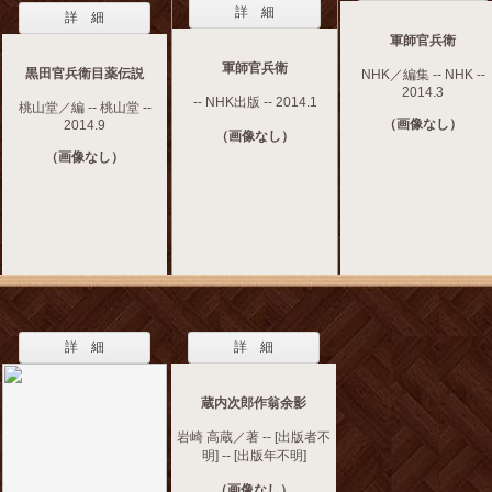
詳 細
詳 細
軍師官兵衛
軍師官兵衛
黒田官兵衛目薬伝説
NHK／編集 -- NHK --
2014.3
-- NHK出版 -- 2014.1
桃山堂／編 -- 桃山堂 --
（画像なし）
2014.9
（画像なし）
（画像なし）
詳 細
詳 細
蔵内次郎作翁余影
岩崎 高蔵／著 -- [出版者不
明] -- [出版年不明]
（画像なし）