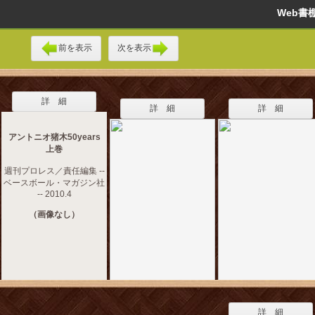
Web
前を表示
次を表示
詳 細
詳 細
詳 細
アントニオ猪木50years
上巻
週刊プロレス／責任編集 --
ベースボール・マガジン社
-- 2010.4
（画像なし）
詳 細