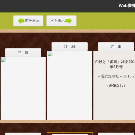
Web
前を表示
次を表示
詳 細
詳 細
詳 細
白秋と「多磨」以後 201
年2月号
-- 現代短歌社 -- 2015.2
（画像なし）