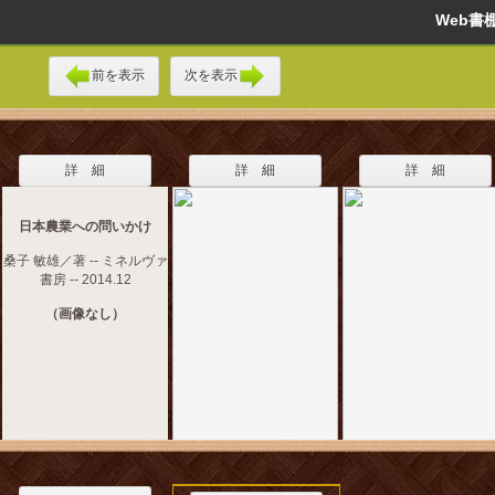
Web
前を表示
次を表示
詳 細
詳 細
詳 細
日本農業への問いかけ
桑子 敏雄／著 -- ミネルヴァ
書房 -- 2014.12
（画像なし）