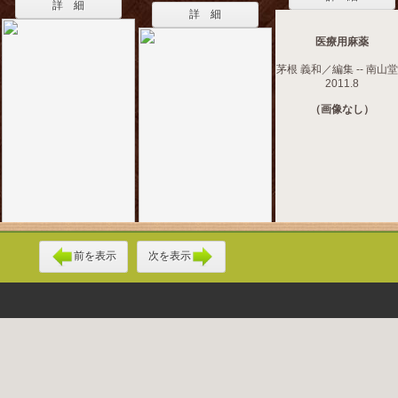
詳 細
詳 細
医療用麻薬
茅根 義和／編集 -- 南山堂 
2011.8
（画像なし）
前を表示
次を表示