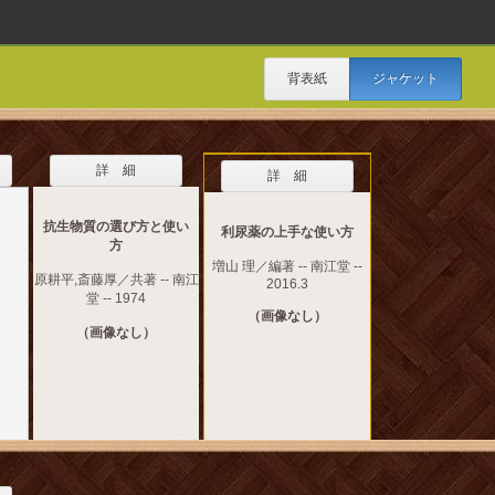
背表紙
ジャケット
詳 細
詳 細
抗生物質の選び方と使い
利尿薬の上手な使い方
方
増山 理／編著 -- 南江堂 --
原耕平,斎藤厚／共著 -- 南江
2016.3
堂 -- 1974
（画像なし）
（画像なし）