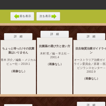
前を表示
次を表示
詳 細
詳 細
詳 細
抗菌薬の選び方と使い方
ちょっと待った!その抗菌
抗生物質治療ガイドラ
薬はいりません
ン
木村 哲／編 -- 羊土社 --
2001.4
青木 洋介／編集 -- メジカル
オーストラリア治療ガイ
ビュー社 -- 2019.1
ライン委員会／原著 -- 
（画像なし）
ビジランスセンター --
（画像なし）
2002.9
（画像なし）
詳 細