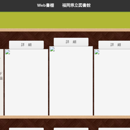
Web書棚 福岡県立図書館
詳 細
詳 細
詳 細
イ
ド
医薬