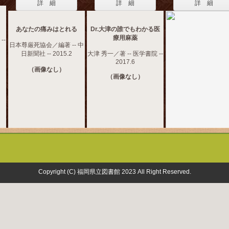
詳 細
詳 細
詳 細
あなたの痛みはとれる
Dr.大津の誰でもわかる医
療用麻薬
--
日本尊厳死協会／編著 -- 中
日新聞社 -- 2015.2
大津 秀一／著 -- 医学書院 --
2017.6
（画像なし）
（画像なし）
Copyright (C) 福岡県立図書館 2023 All Right Reserved.