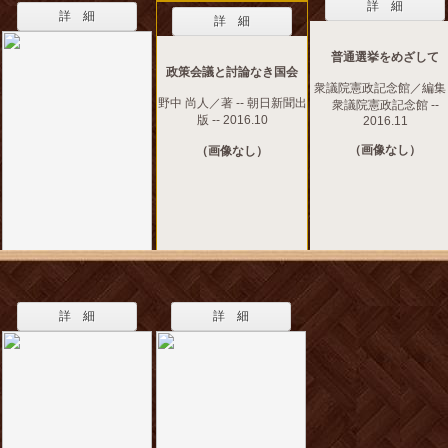
詳 細
詳 細
詳 細
普通選挙をめざして
政策会議と討論なき国会
衆議院憲政記念館／編集 -
野中 尚人／著 -- 朝日新聞出
衆議院憲政記念館 --
版 -- 2016.10
2016.11
（画像なし）
（画像なし）
詳 細
詳 細