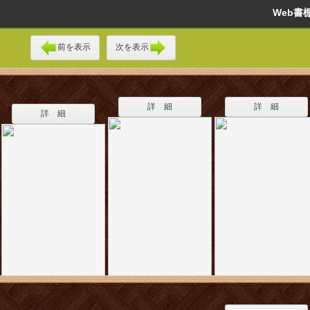
Web
前を表示
次を表示
詳 細
詳 細
詳 細