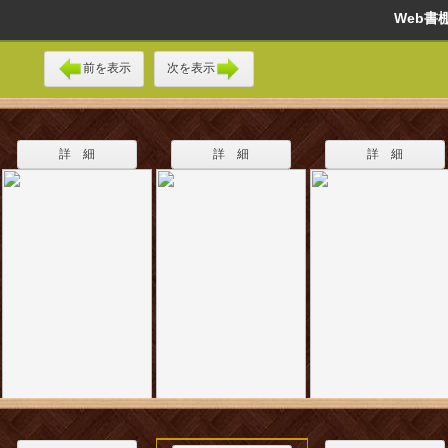
Web
前を表示
次を表示
詳 細
詳 細
詳 細