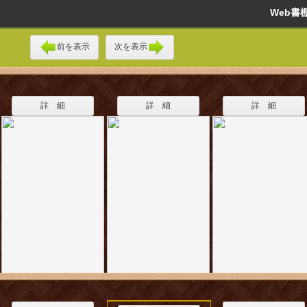
Web
前を表示
次を表示
詳 細
詳 細
詳 細