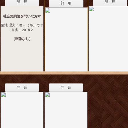
詳 細
詳 細
詳 細
社会契約論を問いなおす
菊池 理夫／著 -- ミネルヴァ
書房 -- 2018.2
（画像なし）
詳 細
詳 細