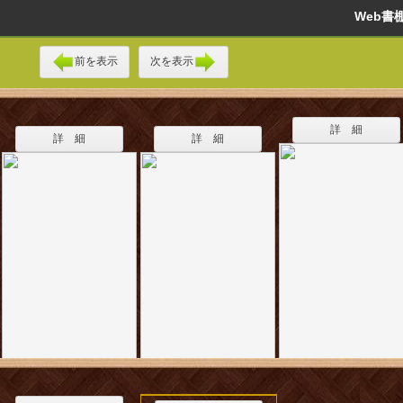
Web
前を表示
次を表示
詳 細
詳 細
詳 細